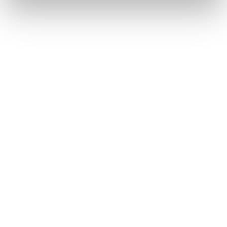
De Italiaanse markt betreden is een kans. Er alleen
doorheen navigeren is een uitdaging.
Succes in Italië hangt af van meer dan alleen een goed
product. Het vereist lokale expertise, vertrouwde relaties en
voortdurende commerciële betrokkenheid.