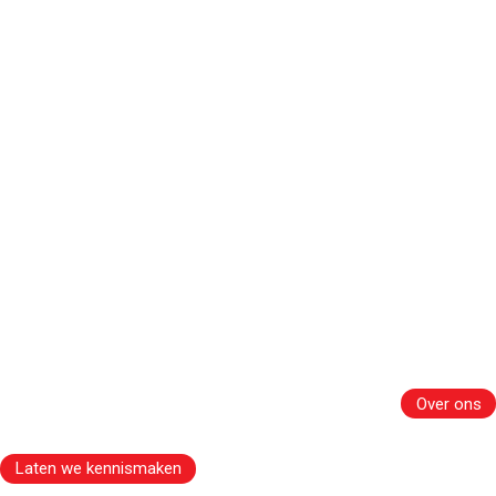
Klaar om uw bedrijf in Italië te
laten groeien?
Proaxxes overbrugt de kloof tussen marktkansen en
commercieel succes.
Over ons
Laten we kennismaken